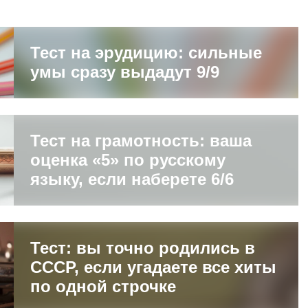
Тест на эрудицию: cильные
умы сразу выдадут 9/9
Тест на грамотность: ваша
оценка «5» по русскому
языку, если наберете 6/6
Тест: вы точно родились в
СССР, если угадаете все хиты
по одной строчке