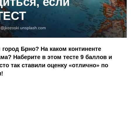
диться, если
 ТЕСТ
:
@jkozoski
unsplash.com
я город Брно? На каком континенте
ма? Наберите в этом тесте 9 баллов и
сто так ставили оценку «отлично» по
!