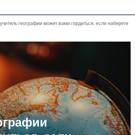
учитель географии может вами гордиться, если наберете
ографии