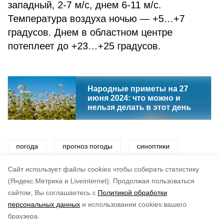
западный, 2-7 м/с, днем 6-11 м/с.
Температура воздуха ночью — +5…+7
градусов. Днем в областном центре
потеплеет до +23…+25 градусов.
Народные приметы на 27
июня 2024: что можно и
нельзя делать в этот день
погода
прогноз погоды
синоптики
ветер
тепло
жара
осадки
Cайт использует файлы cookies чтобы собирать статистику
(Яндекс.Метрика и Liveinternet).
Продолжая пользоваться
сайтом, Вы соглашаетесь с
Политикой обработки
Понравилась статья?
персональных данных
и использовании cookies вашего
по оценке
4
пользователей
браузера.