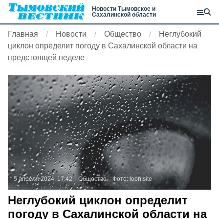
Новости Тымовское и
Сахалинской области
Главная
Новости
Общество
Неглубокий
циклон определит погоду в Сахалинской области на
предстоящей неделе
5 апреля 2024, 17:42
Общество
Фото:
loon.site
Неглубокий циклон определит
погоду в Сахалинской области на