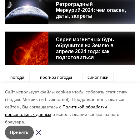
Ретроградный
Меркурий-2024: чем опасен,
даты, запреты
Серия магнитных бурь
обрушится на Землю в
апреле 2024 года: как
подготовиться
погода
прогноз погоды
синоптики
снег
ветер
дождь
циклон
Cайт использует файлы cookies чтобы собирать статистику
(Яндекс.Метрика и Liveinternet).
Продолжая пользоваться
сайтом, Вы соглашаетесь с
Политикой обработки
Понравилась статья?
персональных данных
и использовании cookies вашего
по оценке
3
пользователей
браузера.
5
4
3
2
1
Принять