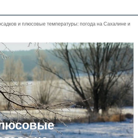
осадков и плюсовые температуры: погода на Сахалине и
плюсовые