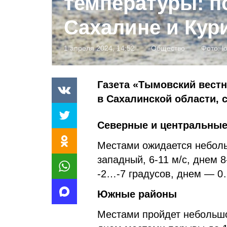
температуры: п
Сахалине и Кур
1 апреля 2024, 14:52
Общество
Фото:
l
Газета «Тымовский вестн
в Сахалинской области,
Северные и центральны
Местами ожидается неболь
западный, 6-11 м/с, днем 
-2…-7 градусов, днем — 0
Южные районы
Местами пройдет небольшой