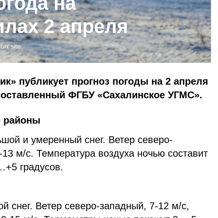
огода на
илах 2 апреля
oon.site
ик» публикует прогноз погоды на 2 апреля
 составленный ФГБУ «Сахалинское УГМС».
е районы
шой и умеренный снег. Ветер северо-
8-13 м/с. Температура воздуха ночью составит
…+5 градусов.
 снег. Ветер северо-западный, 7-12 м/с,