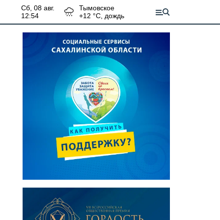
сб, 08 авг.
Тымовское
12:54
+
12
°С,
дождь