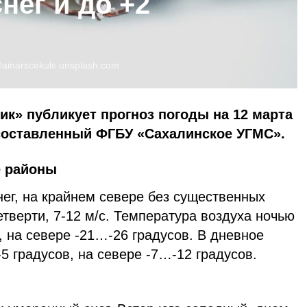
нег и до +2
ainarscekuls
unsplash.com
ик» публикует прогноз погоды на 12 марта
 составленный ФГБУ «Сахалинское УГМС».
е районы
ег, на крайнем севере без существенных
етверти, 7-12 м/с. Температура воздуха ночью
, на севере -21…-26 градусов. В дневное
5 градусов, на севере -7…-12 градусов.