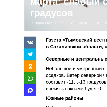
марта: слабый с
градусов
11 марта 2024, 14:22
Общество
Фото:
@
Газета «Тымовский вестн
в Сахалинской области,
Северные и центральны
Небольшой и умеренный сн
осадков. Ветер северной ч
составит -11…-16 градусов
время за окнами будет 0…-
Южные районы