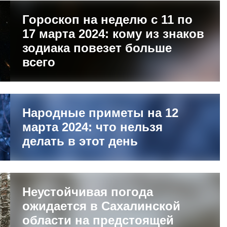
Гороскоп на неделю с 11 по
17 марта 2024: кому из знаков
зодиака повезет больше
всего
Народные приметы на 12
марта 2024: что нельзя
делать в этот день
Неустойчивая погода
ожидается в Сахалинской
области на предстоящей