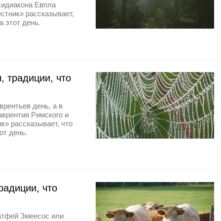
хидиакона Евпла
естник» рассказывает,
а этот день.
, традиции, что
врентьев день, а в
врентия Римского и
к» рассказывает, что
от день.
радиции, что
атфей Змеесос или