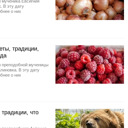
и мученика Евсигния
. В эту дату
бнее о них
ты, традиции,
ода
ти преподобной мученицы
иновка. В эту дату
бнее о них
 традиции, что