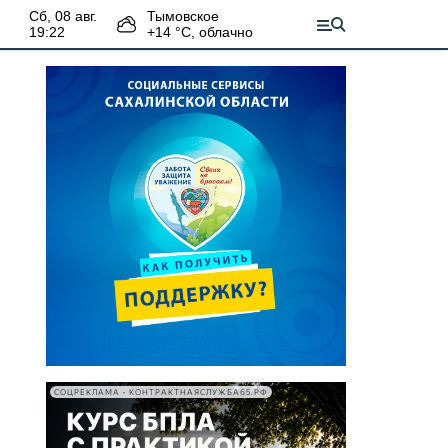
сб, 08 авг.
Тымовское
19:22
+
14
°С,
облачно
СОЦРЕКЛАМА • КОНТРАКТНАЯСЛУЖБА65.РФ