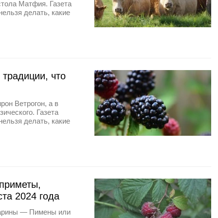
стола Матфия. Газета
нельзя делать, какие
 традиции, что
рон Ветрогон, а в
ического. Газета
нельзя делать, какие
приметы,
ста 2024 года
Марины — Пимены или