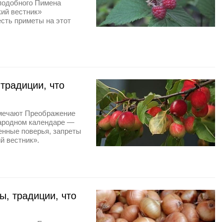
подобного Пимена
кий вестник»
есть приметы на этот
традиции, что
тмечают Преображение
народном календаре —
енные поверья, запреты
й вестник».
ы, традиции, что