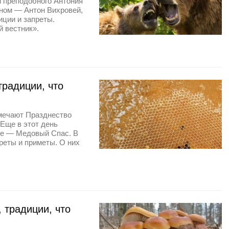
и преподобного Антония
дном — Антон Вихровей,
иции и запреты.
й вестник».
радиции, что
тмечают Празднество
Еще в этот день
ре — Медовый Спас. В
реты и приметы. О них
 традиции, что