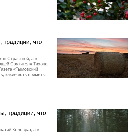
 традиции, что
хон Страстной, а в
ощей Святителя Тихона,
 Газета «Тымовский
ть, какие есть приметы
ы, традиции, что
патий Коловрат, а в