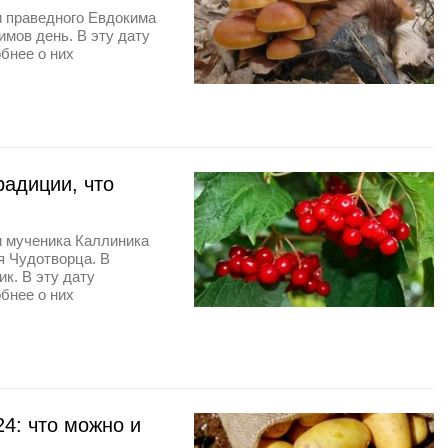
и праведного Евдокима
мов день. В эту дату
бнее о них
радиции, что
и мученика Каллиника
я Чудотворца. В
к. В эту дату
бнее о них
4: что можно и