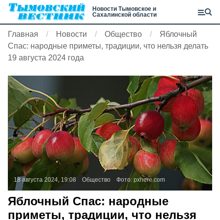
Новости Тымовское и
Сахалинской области
Главная
Новости
Общество
Яблочный
Спас: народные приметы, традиции, что нельзя делать
19 августа 2024 года
18 августа 2024, 19:08
Общество
Фото:
pxhere.com
Яблочный Спас: народные
приметы, традиции, что нельзя