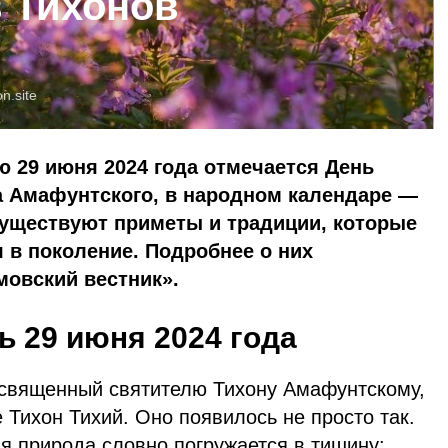
в Тихонов
on.site
 29 июня 2024 года отмечается День
а Амафунтского, в народном календаре —
 существуют приметы и традиции, которые
 в поколение. Подробнее о них
мовский вестник».
ь 29 июня 2024 года
освященный святителю Тихону Амафунтскому,
 Тихон Тихий. Оно появилось не просто так.
я природа словно погружается в тишину: