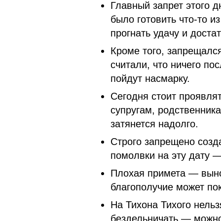
Главный запрет этого д
было готовить что-то и
прогнать удачу и достат
Кроме того, запрещалс
считали, что ничего по
пойдут насмарку.
Сегодня стоит проявля
супругам, родственника
затянется надолго.
Строго запрещено созд
помолвки на эту дату 
Плохая примета — выно
благополучие может по
На Тихона Тихого нельз
бездельничать — можно