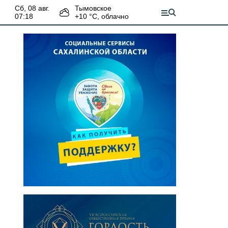
сб, 08 авг.
Тымовское
07:18
+
10
°С,
облачно