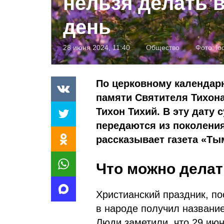
нельзя делать 
день
28 июня 2024, 11:40
Общество
Фото:
lo
По церковному календарю
памяти Святителя Тихон
Тихон Тихий. В эту дату
передаются из поколения
рассказывает газета «Ты
Что можно делат
Христианский праздник, п
в народе получил название
Люди заметили, что 29 июн