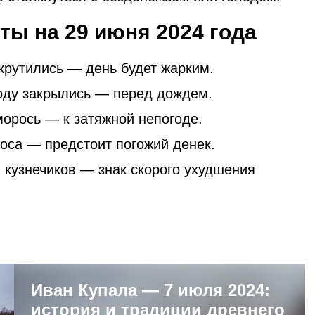
ы на 29 июня 2024 года
крутились — день будет жарким.
оду закрылись — перед дождем.
морось — к затяжной непогоде.
роса — предстоит погожий денек.
 кузнечиков — знак скорого ухудшения
Иван Купала — 7 июля 2024:
история и традиции древнего