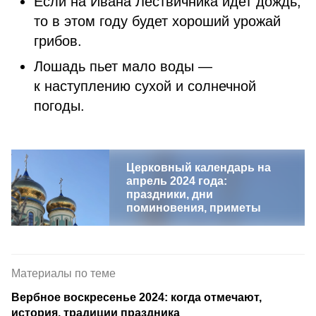
Если на Ивана Лествичника идет дождь,
то в этом году будет хороший урожай
грибов.
Лошадь пьет мало воды —
к наступлению сухой и солнечной
погоды.
Церковный календарь на
апрель 2024 года:
праздники, дни
поминовения, приметы
Материалы по теме
Вербное воскресенье 2024: когда отмечают,
история, традиции праздника