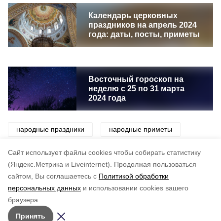
Календарь церковных
праздников на апрель 2024
года: даты, посты, приметы
Восточный гороскоп на
неделю с 25 по 31 марта
2024 года
народные праздники
народные приметы
приметы
праздники
традиции
Cайт использует файлы cookies чтобы собирать статистику
(Яндекс.Метрика и Liveinternet).
Продолжая пользоваться
сайтом, Вы соглашаетесь с
Политикой обработки
Понравилась статья?
персональных данных
и использовании cookies вашего
по оценке
4
пользователей
браузера.
5
4
3
2
1
Принять