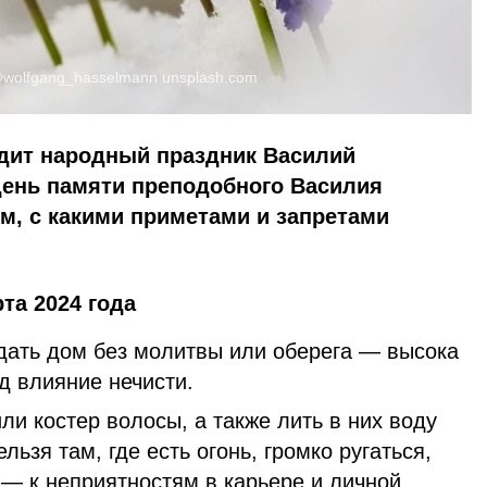
wolfgang_hasselmann
unsplash.com
одит народный праздник Василий
день памяти преподобного Василия
м, с какими приметами и запретами
рта 2024 года
дать дом без молитвы или оберега — высока
д влияние нечисти.
или костер волосы, а также лить в них воду
льзя там, где есть огонь, громко ругаться,
 — к неприятностям в карьере и личной