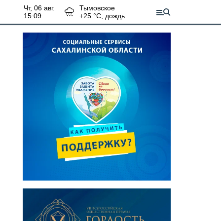
чт, 06 авг.
Тымовское
15:09
+
25
°С,
дождь