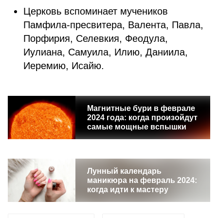
Церковь вспоминает мучеников
Памфила-пресвитера, Валента, Павла,
Порфирия, Селевкия, Феодула,
Иулиана, Самуила, Илию, Даниила,
Иеремию, Исайю.
Магнитные бури в феврале
2024 года: когда произойдут
самые мощные вспышки
Лунный календарь
маникюра на февраль 2024:
когда идти к мастеру