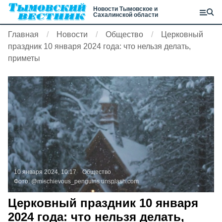
Новости Тымовское и
Сахалинской области
Главная
Новости
Общество
Церковный
праздник 10 января 2024 года: что нельзя делать,
приметы
10 января 2024, 10:17
Общество
Фото:
@mischievous_penguins
unsplash.com
Церковный праздник 10 января
2024 года: что нельзя делать,