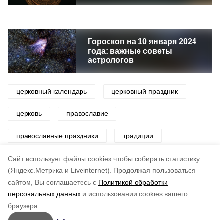
Гороскоп на 10 января 2024
года: важные советы
астрологов
церковный календарь
церковный праздник
церковь
православие
православные праздники
традиции
приметы
Cайт использует файлы cookies чтобы собирать статистику
(Яндекс.Метрика и Liveinternet).
Продолжая пользоваться
сайтом, Вы соглашаетесь с
Политикой обработки
Понравилась статья?
персональных данных
и использовании cookies вашего
по оценке
3
пользователей
браузера.
5
4
3
2
1