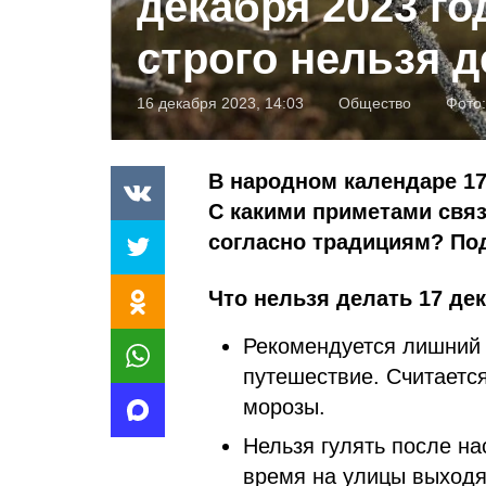
декабря 2023 го
строго нельзя 
16 декабря 2023, 14:03
Общество
Фото
В народном календаре 1
С какими приметами связ
согласно традициям? Под
Что нельзя делать 17 де
Рекомендуется лишний 
путешествие. Считается
морозы.
Нельзя гулять после на
время на улицы выходят