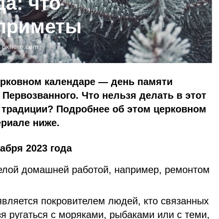
да: что
 приметы
:
pxhere.com
церковном календаре — день памяти
 Первозванного. Что нельзя делать в этот
 традиции? Подробнее об этом церковном
ериале ниже.
абря 2023 года
елой домашней работой, например, ремонтом
вляется покровителем людей, кто связанных
я ругаться с моряками, рыбаками или с теми,