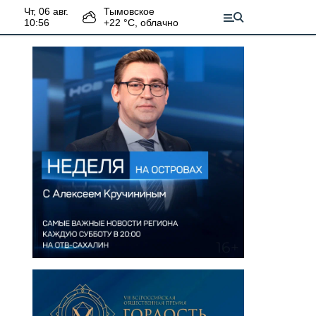
чт, 06 авг.
Тымовское
10:56
+
22
°С,
облачно