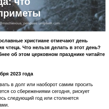
да: что
 приметы
@mischievous_penguins
unsplash.com
вославные христиане отмечают день
я чтеца. Что нельзя делать в этот день?
нее об этом церковном празднике читайте
бря 2023 года
авать в долг или наоборот самим просить
нется со сбережениями сегодня, рискует
весь следующий год или столкнется
ами.