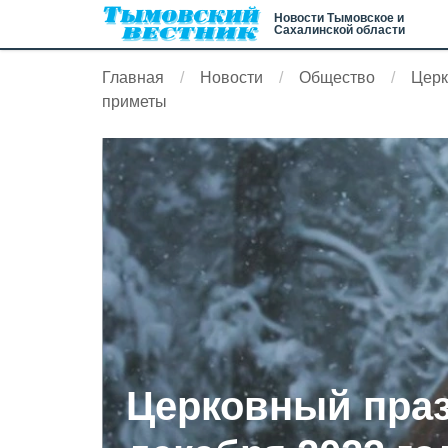
Новости Тымовское и
Сахалинской области
Главная
Новости
Общество
Церк
приметы
Церковный праз