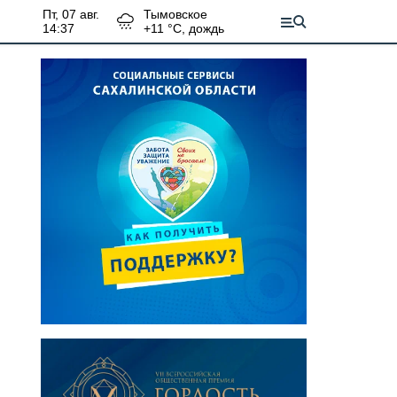
пт, 07 авг.
Тымовское
14:37
+
11
°С,
дождь