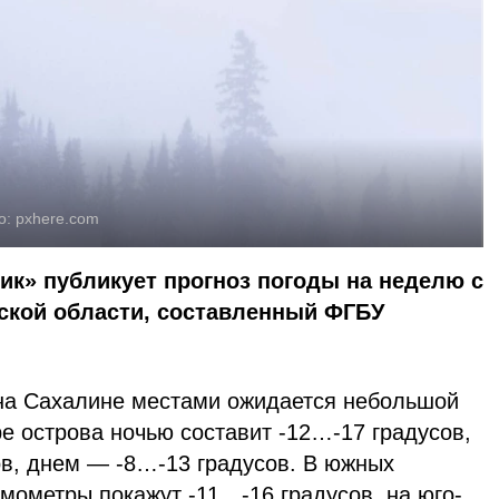
о:
pxhere.com
ик» публикует прогноз погоды на неделю с
нской области, составленный ФГБУ
на Сахалине местами ожидается небольшой
ре острова ночью составит -12…-17 градусов,
ов, днем — -8…-13 градусов. В южных
мометры покажут -11…-16 градусов, на юго-