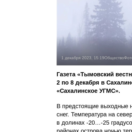
1 декабря 2023, 15:19
Общество
Фот
Газета «Тымовский вестн
2 по 8 декабря в Сахали
«Сахалинское УГМС».
В предстоящие выходные 
снег. Температура на севе
в долинах -20…-25 градус
районах острова ночью тер