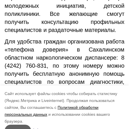
молодежных инициатив, детской
поликлиники. Все желающие смогут
получить консультацию профильных
специалистов и раздаточные материалы.
Для удобства граждан организована работа
«телефона доверия» в Сахалинском
областном наркологическом диспансере: 8
(4242) 760-831, по этому номеру можно
получить бесплатную анонимную помощь
специалистов по вопросам диагностики,
лечения и профилактики алкогольной и
Cайт использует файлы cookies чтобы собирать статистику
наркотической зависимости.
(Яндекс.Метрика и Liveinternet).
Продолжая пользоваться
сайтом, Вы соглашаетесь с
Политикой обработки
Понравилась статья?
персональных данных
и использовании cookies вашего
по оценке
3
пользователей
браузера.
5
4
3
2
1