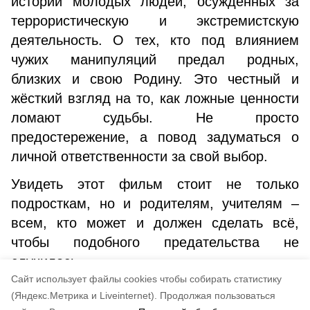
истории молодых людей, осуждённых за
террористическую и экстремистскую
деятельность. О тех, кто под влиянием
чужих манипуляций предал родных,
близких и свою Родину. Это честный и
жёсткий взгляд на то, как ложные ценности
ломают судьбы. Не просто
предостережение, а повод задуматься о
личной ответственности за свой выбор.
Увидеть этот фильм стоит не только
подросткам, но и родителям, учителям –
всем, кто может и должен сделать всё,
чтобы подобного предательства не
случилось.
Cайт использует файлы cookies чтобы собирать статистику
https://vk.com/wall-216258250_2242
(Яндекс.Метрика и Liveinternet).
Продолжая пользоваться