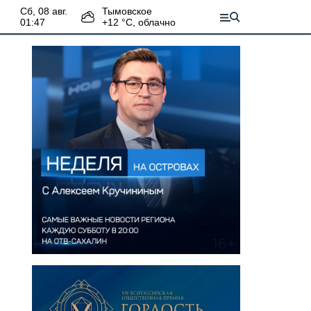
сб, 08 авг.
Тымовское
01:47
+
12
°С,
облачно