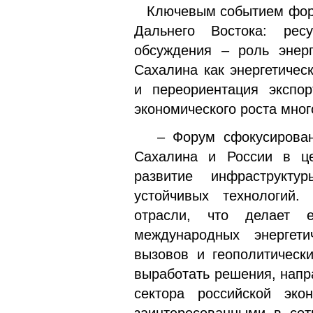
Ключевым событием форум
Дальнего Востока: рес
обсуждения – роль энерг
Сахалина как энергетичес
и переориентация экспо
экономического роста мног
– Форум сфокусирован н
Сахалина и России в це
развитие инфраструкту
устойчивых технологий
отрасли, что делает 
международных энергет
вызовов и геополитическ
выработать решения, напр
сектора российской эко