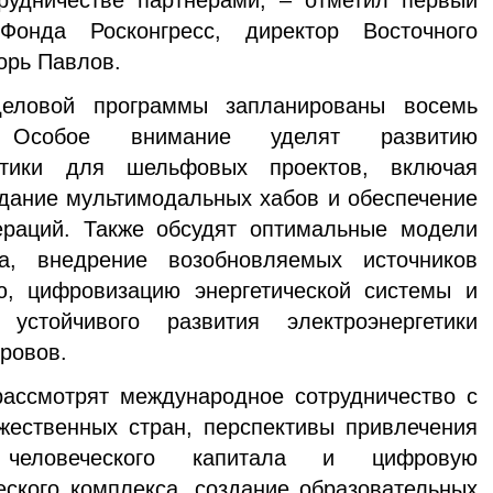
рудничестве партнерами, – отметил первый
Фонда Росконгресс, директор Восточного
орь Павлов.
вой программы запланированы восемь
. Особое внимание уделят развитию
стики для шельфовых проектов, включая
дание мультимодальных хабов и обеспечение
ераций. Также обсудят оптимальные модели
на, внедрение возобновляемых источников
ию, цифровизацию энергетической системы и
устойчивого развития электроэнергетики
ровов.
ссмотрят международное сотрудничество с
жественных стран, перспективы привлечения
 человеческого капитала и цифровую
ского комплекса, создание образовательных