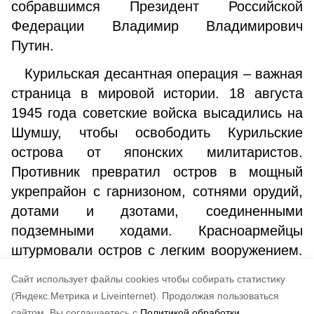
собравшимся Президент Российской
Федерации Владимир Владимирович
Путин.
Курильская десантная операция – важная
страница в мировой истории. 18 августа
1945 года советские войска высадились на
Шумшу, чтобы освободить Курильские
острова от японских милитаристов.
Противник превратил остров в мощный
укрепрайон с гарнизоном, сотнями орудий,
дотами и дзотами, соединенными
подземными ходами. Красноармейцы
штурмовали остров с легким вооружением.
И вырвали победу у врага, имевшего
Cайт использует файлы cookies чтобы собирать статистику
десятикратное численное превосходство.
(Яндекс.Метрика и Liveinternet).
Продолжая пользоваться
сайтом, Вы соглашаетесь с
Политикой обработки