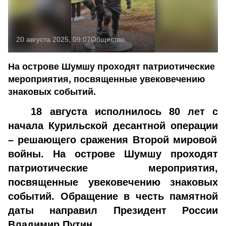
20 августа 2025, 09:07
Общество
На острове Шумшу проходят патриотические
мероприятия, посвященные увековечению
знаковых событий.
18 августа
исполнилось
80
лет
с
начала
Курильской десантной операции
– решающего сражения Второй мировой
войны.
Н
а острове Шумшу проходят
патриотические мероприятия,
посвященные увековечению
знаковых
событий.
Обращение в честь памятной
даты
направил
Президент России
Владимир Путин.