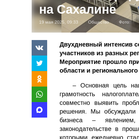
на Сахалине
19 мая 2025, 09:33
Общество
Фото:
Двухдневный интенсив с
участников из разных ре
Мероприятие прошло при
области и регионального
– Основная цель наше
грамотность налогопла
совместно выявить проб
решения. Мы обсуждали 
бизнеса – явлением
законодательстве в прош
которыми ежедневно стал