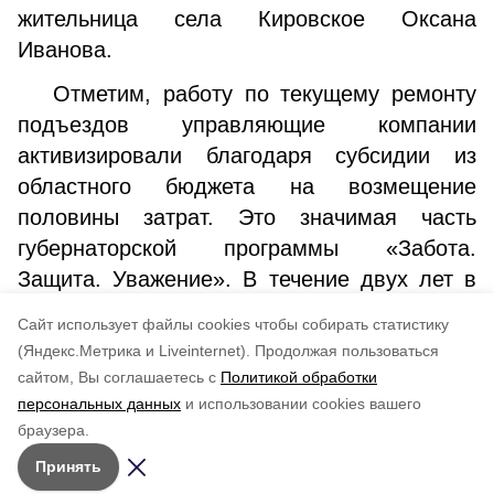
жительница села Кировское Оксана
Иванова.
Отметим, работу по текущему ремонту
подъездов управляющие компании
активизировали благодаря субсидии из
областного бюджета на возмещение
половины затрат. Это значимая часть
губернаторской программы «Забота.
Защита. Уважение». В течение двух лет в
Сахалинской области привели в порядок
Cайт использует файлы cookies чтобы собирать статистику
более 7 тысяч мест общего пользования.
(Яндекс.Метрика и Liveinternet).
Продолжая пользоваться
сайтом, Вы соглашаетесь с
Политикой обработки
Понравилась статья?
персональных данных
и использовании cookies вашего
по оценке
5
пользователей
браузера.
5
4
3
2
1
Принять