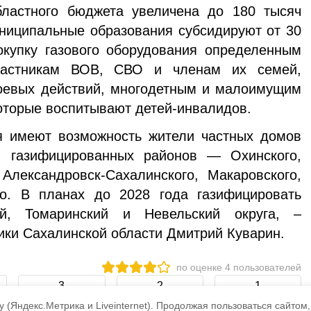
ластного бюджета увеличена до 180 тысяч
ниципальные образования субсидируют от 30
окупку газового оборудования определенным
участникам ВОВ, СВО и членам их семей,
оевых действий, многодетным и малоимущим
которые воспитывают детей-инвалидов.
 имеют возможность жители частных домов
 газифицированных районов — Охинского,
 Александровск-Сахалинского, Макаровского,
го. В планах до 2028 года газифицировать
ий, Томаринский и Невельский округа, –
тики Сахалинской области Дмитрий Куварин.
по оценке
4
пользователей
3
2
1
 (Яндекс.Метрика и Liveinternet).
Продолжая пользоваться сайтом,