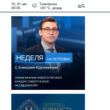
пт, 07 авг.
Тымовское
00:05
+
20
°С,
дождь