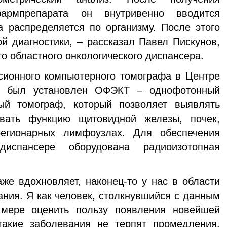
фармпрепарата он внутривенно вводится
а распределяется по организму. После этого
ой диагностики, – рассказал Павел Пискунов,
о областного онкологического диспансера.
онного компьютерного томографа в Центре
е был установлен ОФЭКТ – однофотонный
ый томограф, который позволяет выявлять
ивать функцию щитовидной железы, почек,
егионарных лимфоузлах. Для обеспечения
испансере оборудована радиоизотопная
е вдохновляет, наконец-то у нас в области
ания. Я как человек, столкнувшийся с данным
 мере оценить пользу появления новейшей
такие заболевания не терпят промедления.