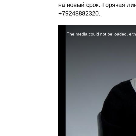
на новый срок. Горячая ли
+79248882320.
This
is
a
The media could not be loaded, eith
modal
window.