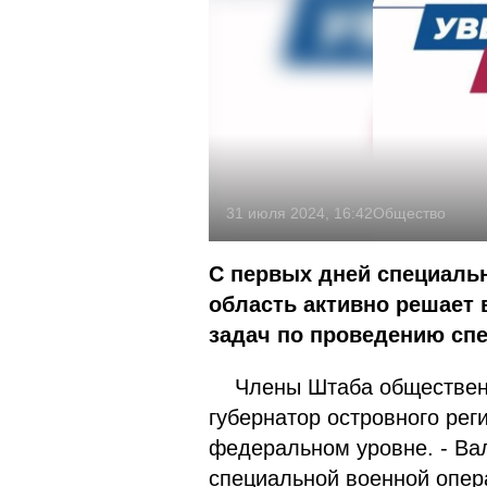
31 июля 2024, 16:42
Общество
С первых дней специаль
область активно решает
задач по проведению спе
Члены Штаба общественно
губернатор островного рег
федеральном уровне. - Ва
специальной военной опер