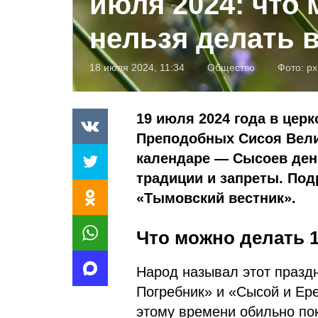
июля 2024: что 
нельзя делать в
18 июля 2024, 11:34
Общество
Фото:
px
19 июля 2024 года в цер
Преподобных Сисоя Вели
календаре — Сысоев день
традиции и запреты. Под
«Тымовский вестник».
Что можно делать 1
Народ называл этот празд
Погребник» и «Сысой и Ере
этому времени обильно пок