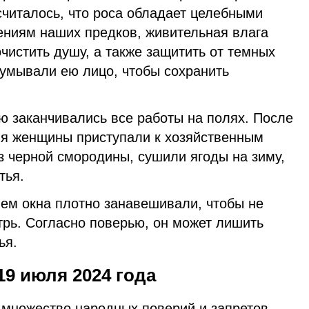
 считалось, что роса обладает целебными
ениям наших предков, живительная влага
очистить душу, а также защитить от темных
 умывали ею лицо, чтобы сохранить
ю заканчивались все работы на полях. После
ня женщины приступали к хозяйственным
з черной смородины, сушили ягоды на зиму,
стья.
ем окна плотно занавешивали, чтобы не
трь. Согласно поверью, он может лишить
ья.
19 июля 2024 года
 множество народных поверий и запретов,