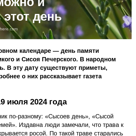
можно и
 этот день
here.com
ковном календаре — день памяти
кого и Сисоя Печерского. В народном
. В эту дату существуют приметы,
робнее о них рассказывает газета
9 июля 2024 года
ник по-разному: «Сысоев день», «Сысой
мей». Издавна люди замечали, что трава к
рывается росой. По такой траве старались