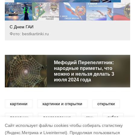
С Днем ГАИ
Фото: bestkartinki.ru
Мефодий Перепелятник:
народные приметы, что
можно и нельзя делать 3
июля 2024 года
картинки
картинки и открытки
открытки
праздник
поздравление
гаи
гибдд
Cайт использует файлы cookies чтобы собирать статистику
полиция
дорога
(Яндекс.Метрика и Liveinternet).
Продолжая пользоваться