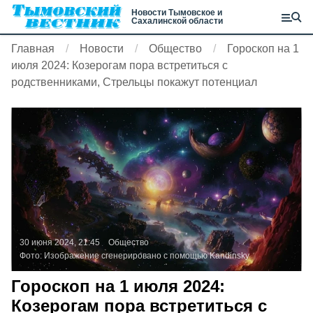
Новости Тымовское и
Сахалинской области
Главная
Новости
Общество
Гороскоп на 1
июля 2024: Козерогам пора встретиться с
родственниками, Стрельцы покажут потенциал
30 июня 2024, 21:45
Общество
Фото:
Изображение сгенерировано с помощью Kandinsky
Гороскоп на 1 июля 2024:
Козерогам пора встретиться с