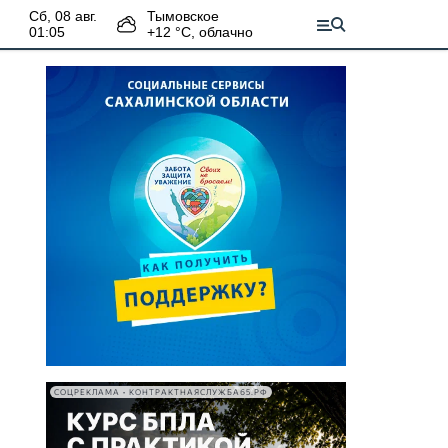
сб, 08 авг.
Тымовское
01:05
+
12
°С,
облачно
СОЦРЕКЛАМА • КОНТРАКТНАЯСЛУЖБА65.РФ