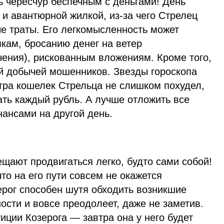
ь чересчур беспечным с деньгами! День
и авантюрной жилкой, из-за чего Стрелец
е траты. Его легкомысленность может
кам, бросанию денег на ветер
чения), рискованным вложениям. Кроме того,
ой добычей мошенников. Звезды гороскопа
тра кошелек Стрельца не слишком похудел,
ать каждый рубль. А лучше отложить все
ансами на другой день.
ещают продвигаться легко, будто сами собой!
что на его пути совсем не окажется
ерог способен шутя обходить возникшие
ности и вовсе преодолеет, даже не заметив.
уиции Козерога — завтра она у него будет