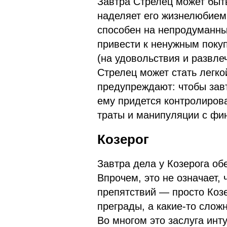
Завтра Стрелец может быт
наделяет его жизнелюбием 
способен на непродуманны
привести к ненужным покуп
(на удовольствия и развле
Стрелец может стать легк
предупреждают: чтобы зав
ему придется контролиров
траты и манипуляции с фин
Козерог
Завтра дела у Козерога об
Впрочем, это не означает, 
препятствий — просто Коз
преграды, а какие-то слож
Во многом это заслуга инт