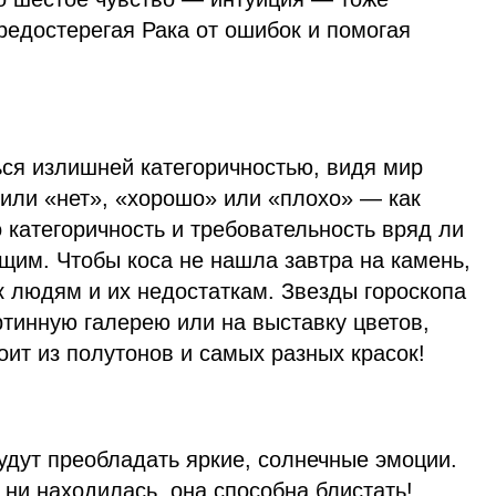
редостерегая Рака от ошибок и помогая
ься излишней категоричностью, видя мир
 или «нет», «хорошо» или «плохо» — как
о категоричность и требовательность вряд ли
щим. Чтобы коса не нашла завтра на камень,
к людям и их недостаткам. Звезды гороскопа
ртинную галерею или на выставку цветов,
оит из полутонов и самых разных красок!
удут преобладать яркие, солнечные эмоции.
 ни находилась, она способна блистать!