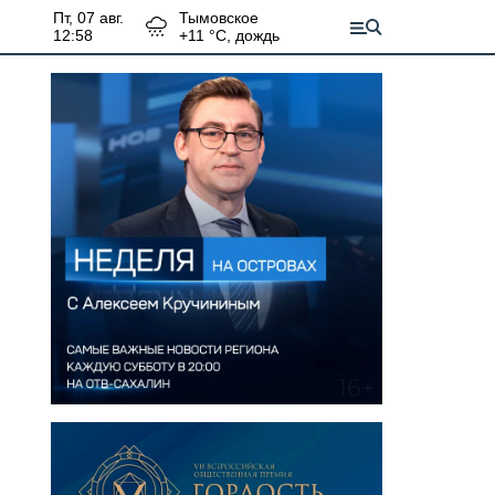
пт, 07 авг.
Тымовское
12:58
+
11
°С,
дождь