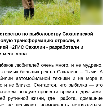
истерство по рыболовству Сахалинской
овую трансформацию отрасли, в
ией «2ГИС Сахалин» разработали и
и мест лова.
ков любителей очень много, и не мудрено,
з самых больших рек на Сахалине – Тыми. А
билии автомобильной техники и на море в
то и не близко. Считается, что рыбалка — это
 свежем воздухе провести время с друзьями,
ей рутинной жизни, где работа, домашние
ые не иссякают, возможность встряхнуться,