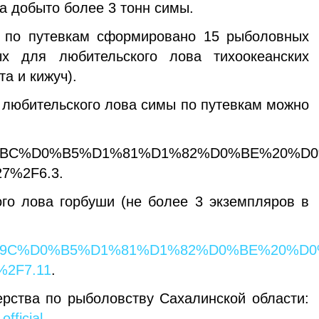
а добыто более 3 тонн симы.
по путевкам сформировано 15 рыболовных
ых для любительского лова тихоокеанских
та и кижуч).
любительского лова симы по путевкам можно
rch/%D0%BC%D0%B5%D1%81%D1%82%D0%BE
7%2F6.3.
 лова горбуши (не более 3 экземпляров в
arch/%D0%9C%D0%B5%D1%81%D1%82%D0%
%2F7.11
.
ства по рыболовству Сахалинской области:
official
.