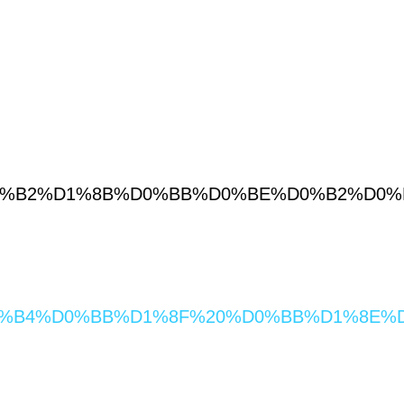
%20%D0%B2%D1%8B%D0%BB%D0%BE%D0%B2%D
BE%20%D0%B4%D0%BB%D1%8F%20%D0%BB%