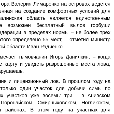
ора Валерия Лимаренко на островах ведется
ленная на создание комфортных условий для
алинская область является единственным
де возможен бесплатный вылов горбуши
едерации в пределах нормы – не более трех
этого определено 55 мест, – отметил министр
ой области Иван Радченко.
чает тымовчанин Игорь Данилкин, – когда
е карту и увидеть разрешенные места лова,
нарушаешь.
я и лицензионный лов. В прошлом году на
 только один участок для добычи симы по
их участков уже восемь: три – в Анивском
Поронайском, Смирныховском, Ногликском,
ом районах. В этом году на участках для