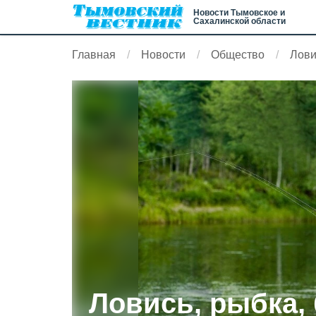
Новости Тымовское и
Сахалинской области
Главная
Новости
Общество
Лови
Ловись, рыбка,