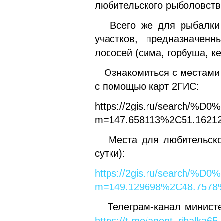
любительского рыболовств
Всего же для рыбалки 
участков, предназначенн
лососей (сима, горбуша, ке
Ознакомиться с местами 
с помощью карт 2ГИС:
https://2gis.ru/sea
m=147.658113%2C51.16212
Места для любительского
сутки):
https://2gis.ru/se
m=149.129698%2C48.7578
Телеграм-канал министер
https://t.me/agent_ribalka65_