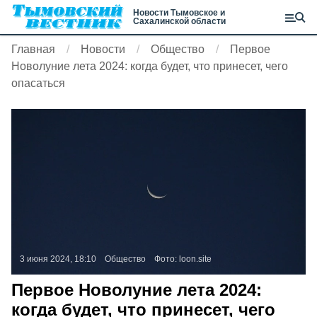
Новости Тымовское и
Сахалинской области
Главная
Новости
Общество
Первое
Новолуние лета 2024: когда будет, что принесет, чего
опасаться
3 июня 2024, 18:10
Общество
Фото:
loon.site
Первое Новолуние лета 2024:
когда будет, что принесет, чего