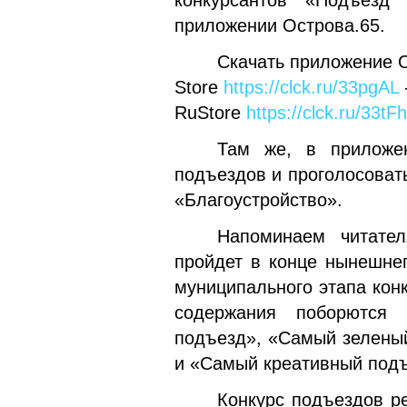
конкурсантов «Подъезд 
приложении Острова.65.
Скачать приложение О
Store
https://clck.ru/33pgAL
RuStore
https://clck.ru/33tF
Там же, в приложе
подъездов и проголосоват
«Благоустройство».
Напоминаем читател
пройдет в конце нынешнег
муниципального этапа кон
содержания поборются
подъезд», «Самый зелены
и «Самый креативный подъ
Конкурс подъездов р