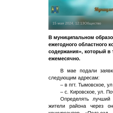
15 мая 2024, 12:13
Общество
В муниципальном образо
ежегодного областного к
содержания», который в 
ежемесячно.
В мае подали заявк
следующим адресам:
– в пгт. Тымовское, у
– с. Кировское, ул. П
Определять лучший 
жители района через он