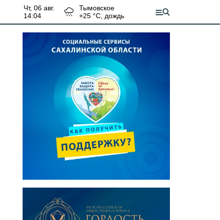
чт, 06 авг.
Тымовское
14:04
+
25
°С,
дождь