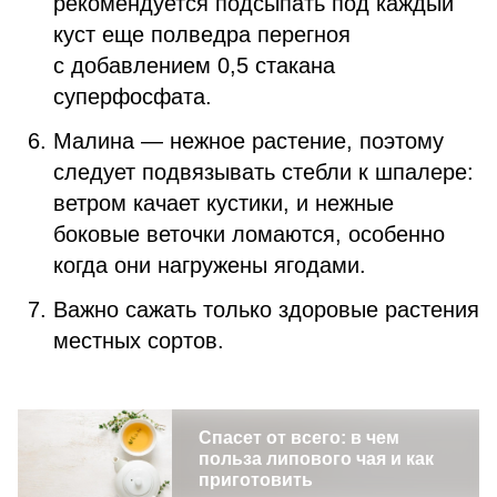
рекомендуется подсыпать под каждый
куст еще полведра перегноя
с добавлением 0,5 стакана
суперфосфата.
Малина — нежное растение, поэтому
следует подвязывать стебли к шпалере:
ветром качает кустики, и нежные
боковые веточки ломаются, особенно
когда они нагружены ягодами.
Важно сажать только здоровые растения
местных сортов.
Спасет от всего: в чем
польза липового чая и как
приготовить