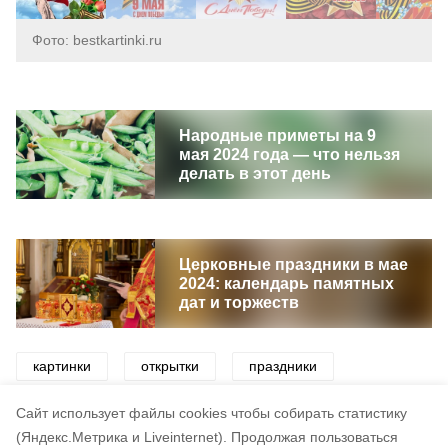
Фото: bestkartinki.ru
Народные приметы на 9
мая 2024 года — что нельзя
делать в этот день
Церковные праздники в мае
2024: календарь памятных
дат и торжеств
картинки
открытки
праздники
поздравления
день победы
9 мая
Cайт использует файлы cookies чтобы собирать статистику
(Яндекс.Метрика и Liveinternet).
Продолжая пользоваться