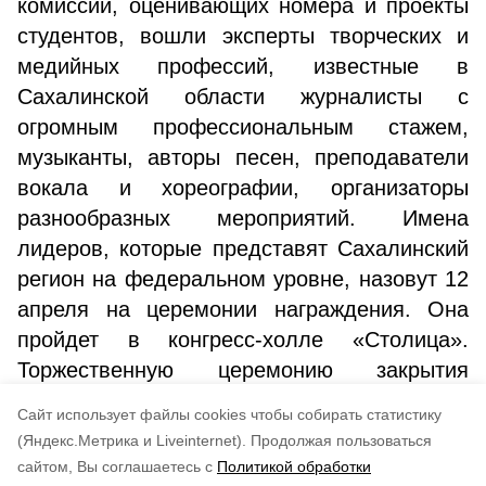
комиссий, оценивающих номера и проекты
студентов, вошли эксперты творческих и
медийных профессий, известные в
Сахалинской области журналисты с
огромным профессиональным стажем,
музыканты, авторы песен, преподаватели
вокала и хореографии, организаторы
разнообразных мероприятий. Имена
лидеров, которые представят Сахалинский
регион на федеральном уровне, назовут 12
апреля на церемонии награждения. Она
пройдет в конгресс-холле «Столица».
Торжественную церемонию закрытия
регионального этапа «Студенческой весны»
Cайт использует файлы cookies чтобы собирать статистику
смогут все желающие.
(Яндекс.Метрика и Liveinternet).
Продолжая пользоваться
сайтом, Вы соглашаетесь с
Политикой обработки
Понравилась статья?