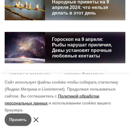
Народные приметы на 9
апреля 2024: что нельзя
делать в этот день
Гороскоп на 9 апреля:
Рыбы нарушат приличия,
Девы установят прочные
любовные контакты
народные праздники
церковный праздник
Cайт использует файлы cookies чтобы собирать статистику
праздники
события
история
дата
(Яндекс.Метрика и Liveinternet).
Продолжая пользоваться
сайтом, Вы соглашаетесь с
Политикой обработки
персональных данных
и использовании cookies вашего
Понравилась статья?
браузера.
5
4
3
2
1
Принять