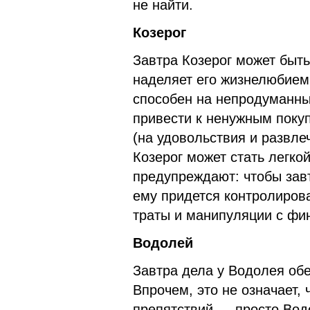
не найти.
Козерог
Завтра Козерог может быть
наделяет его жизнелюбием 
способен на непродуманны
привести к ненужным покуп
(на удовольствия и развле
Козерог может стать легко
предупреждают: чтобы зав
ему придется контролиров
траты и манипуляции с фин
Водолей
Завтра дела у Водолея обе
Впрочем, это не означает, 
препятствий — просто Вод