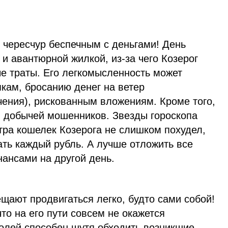
 чересчур беспечным с деньгами! День
и авантюрной жилкой, из-за чего Козерог
е траты. Его легкомысленность может
кам, бросанию денег на ветер
чения), рискованным вложениям. Кроме того,
й добычей мошенников. Звезды гороскопа
тра кошелек Козерога не слишком похудел,
ать каждый рубль. А лучше отложить все
ансами на другой день.
щают продвигаться легко, будто сами собой!
что на его пути совсем не окажется
олей способен шутя обходить возникшие