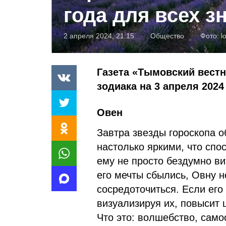
года для всех з
2 апреля 2024, 21:15
Общество
Фото:
l
Газета «Тымовский вестн
зодиака на 3 апреля 2024
Овен
Завтра звезды гороскопа 
настолько яркими, что спо
ему не просто бездумно вит
его мечты сбылись, Овну н
сосредоточиться. Если ег
визуализируя их, повысит 
Что это: волшебство, сам