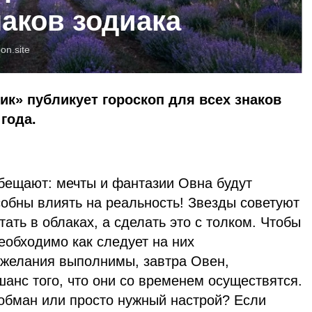
наков зодиака
oon.site
ик» публикует гороскоп для всех знаков
 года.
обещают: мечты и фантазии Овна будут
собны влиять на реальность! Звезды советуют
ать в облаках, а сделать это с толком. Чтобы
еобходимо как следует на них
о желания выполнимы, завтра Овен,
шанс того, что они со временем осуществятся.
ообман или просто нужный настрой? Если