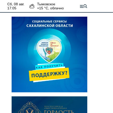
сб, 08 авг.
Тымовское
17:05
+
15
°С,
облачно