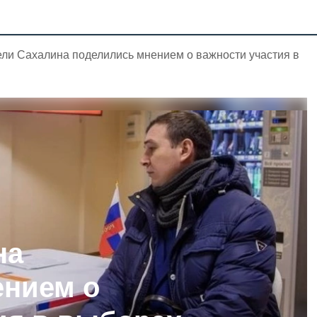
ли Сахалина поделились мнением о важности участия в
на
ением о