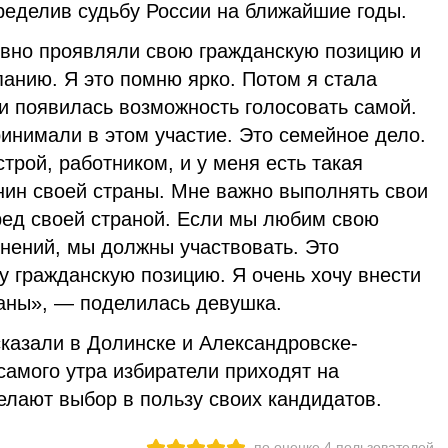
ределив судьбу России на ближайшие годы.
ивно проявляли свою гражданскую позицию и
панию. Я это помню ярко. Потом я стала
и появилась возможность голосовать самой.
инимали в этом участие. Это семейное дело.
трой, работником, и у меня есть такая
нин своей страны. Мне важно выполнять свои
еред своей страной. Если мы любим свою
енений, мы должны участвовать. Это
у гражданскую позицию. Я очень хочу внести
раны», — поделилась девушка.
казали в Долинске и Александровске-
самого утра избиратели приходят на
елают выбор в пользу своих кандидатов.
по оценке
4
пользователей