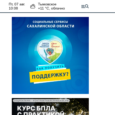
пт, 07 авг.
Тымовское
10:08
+
11
°С,
облачно
СОЦРЕКЛАМА • КОНТРАКТНАЯСЛУЖБА65.РФ