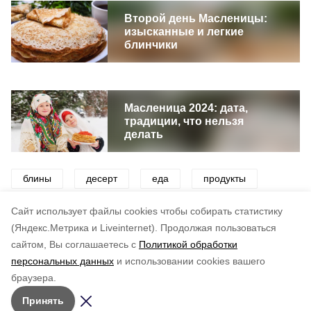
Второй день Масленицы:
изысканные и легкие
блинчики
Масленица 2024: дата,
традиции, что нельзя
делать
блины
десерт
еда
продукты
масленица
Cайт использует файлы cookies чтобы собирать статистику
(Яндекс.Метрика и Liveinternet).
Продолжая пользоваться
сайтом, Вы соглашаетесь с
Политикой обработки
Понравилась статья?
персональных данных
и использовании cookies вашего
по оценке
5
пользователей
браузера.
5
4
3
2
1
Принять