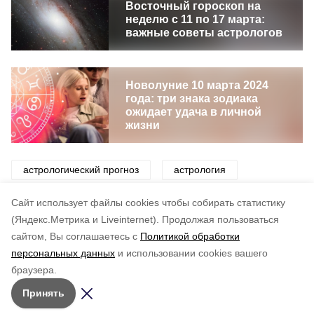
Восточный гороскоп на
неделю с 11 по 17 марта:
важные советы астрологов
Новолуние 10 марта 2024
года: три знака зодиака
ожидает удача в личной
жизни
астрологический прогноз
астрология
гороскоп
знаки зодиака
звезды
Cайт использует файлы cookies чтобы собирать статистику
(Яндекс.Метрика и Liveinternet).
Продолжая пользоваться
сайтом, Вы соглашаетесь с
Политикой обработки
Понравилась статья?
персональных данных
и использовании cookies вашего
по оценке
5
пользователей
браузера.
5
4
3
2
1
Принять