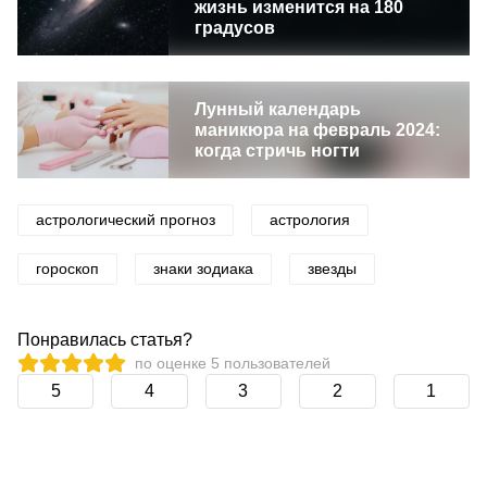
жизнь изменится на 180
градусов
Лунный календарь
маникюра на февраль 2024:
когда стричь ногти
астрологический прогноз
астрология
гороскоп
знаки зодиака
звезды
Понравилась статья?
по оценке
5
пользователей
5
4
3
2
1