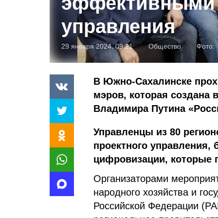
эффективными 
управления
29 января 2024, 09:21
Общество
Фото:
В Южно-Сахалинске про
мэров, которая создана
Владимира Путина «Росси
Управленцы из 80 регио
проектного управления, 
цифровизации, которые 
Организаторами мероприят
народного хозяйства и го
Российской Федерации (РА