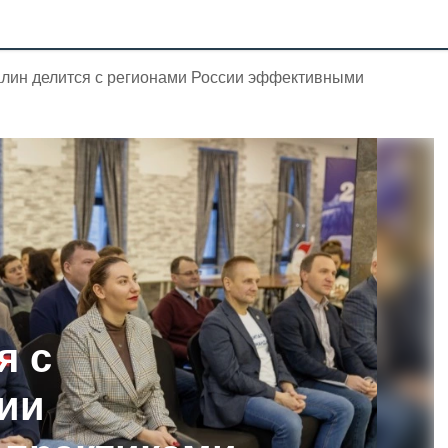
лин делится с регионами России эффективными
я с
ии