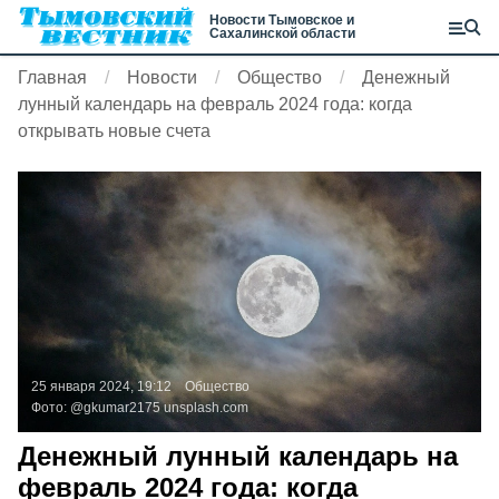
Новости Тымовское и
Сахалинской области
Главная
Новости
Общество
Денежный
лунный календарь на февраль 2024 года: когда
открывать новые счета
25 января 2024, 19:12
Общество
Фото:
@gkumar2175
unsplash.com
Денежный лунный календарь на
февраль 2024 года: когда