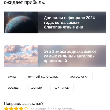
ожидает прибыль.
Дни силы в феврале 2024
года: когда самые
благоприятные дни
Эти 3 знака зодиака имеют
самых сильных ангелов-
хранителей
луна
лунный календарь
астрология
звезды
деньги
финансы
Понравилась статья?
по оценке
3
пользователей