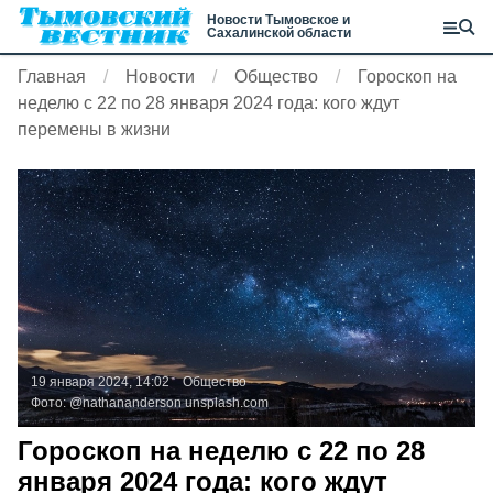
Новости Тымовское и
Сахалинской области
Главная
Новости
Общество
Гороскоп на
неделю с 22 по 28 января 2024 года: кого ждут
перемены в жизни
19 января 2024, 14:02
Общество
Фото:
@nathananderson
unsplash.com
Гороскоп на неделю с 22 по 28
января 2024 года: кого ждут