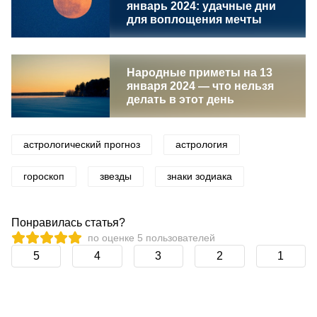
январь 2024: удачные дни
для воплощения мечты
Народные приметы на 13
января 2024 — что нельзя
делать в этот день
астрологический прогноз
астрология
гороскоп
звезды
знаки зодиака
Понравилась статья?
по оценке
5
пользователей
5
4
3
2
1