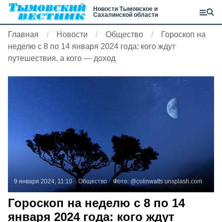
Новости Тымовское и
Сахалинской области
Главная
Новости
Общество
Гороскоп на
неделю с 8 по 14 января 2024 года: кого ждут
путешествия, а кого — доход
9 января 2024, 11:10
Общество
Фото:
@colinwatts
unsplash.com
Гороскоп на неделю с 8 по 14
января 2024 года: кого ждут