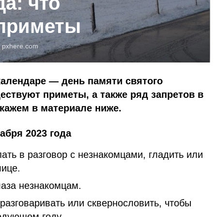
да: что
 приметы
:
pxhere.com
календаре — день памяти святого
ествуют приметы, а также ряд запретов в
скажем в материале ниже.
кабря 2023 года
ать в разговор с незнакомцами, гладить или
лице.
лаза незнакомцам.
 разговаривать или сквернословить, чтобы
едующем году.