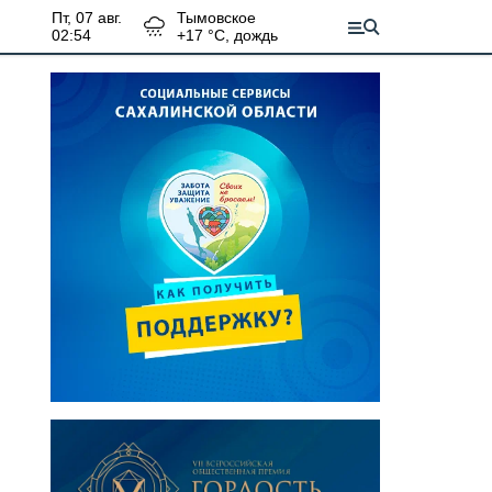
пт, 07 авг.
Тымовское
02:54
+
17
°С,
дождь