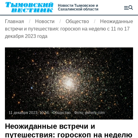
Новости Тымовское и
Сахалинской области
Главная
Новости
Общество
Неожиданные
встречи и путешествия: гороскоп на неделю с 11 по 17
декабря 2023 года
11 декабря 2023, 10:56
Общество
Фото:
pxhere.com
Неожиданные встречи и
путешествия: гороскоп на неделю